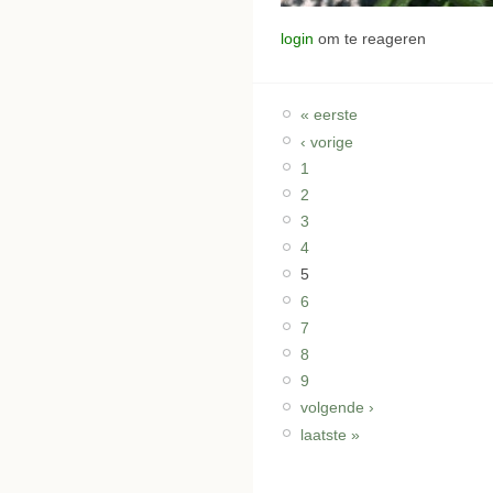
login
om te reageren
« eerste
‹ vorige
1
2
3
4
5
6
7
8
9
volgende ›
laatste »