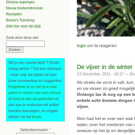
Groene asperges
Nieuw bodemstrooisel
Recepten
Bruno's Tuinshop
(klik hier voor de lijst)
Zoek door deze site:
login
om te reageren
Wil je een reactie kwijt ? Of een
De vijver in de winter
vraag stellen ? Dat kan allemaal
13 December, 2011 - 18:17 — Br
- meer nog: we kijken uit naar
jouw commentaar en suggesties.
Als straks de vorst in valt, ku
Registreer je nu met je e-mail
en uw vissen zo goed mogelijk
adres in minder dan een minuut
Onlangs las ik nog op een 
of
meld je aan als gebruiker
en
enkele echt domme dingen i
dan kan je onderaan elk artikel
vijver.
reacties toevoegen, en vragen
stellen via het
forum
.
Men had het er over een wak 
water, over het voederen van v
Gebruikersnaam:
*
sneeuw op het ijs en dergelijk