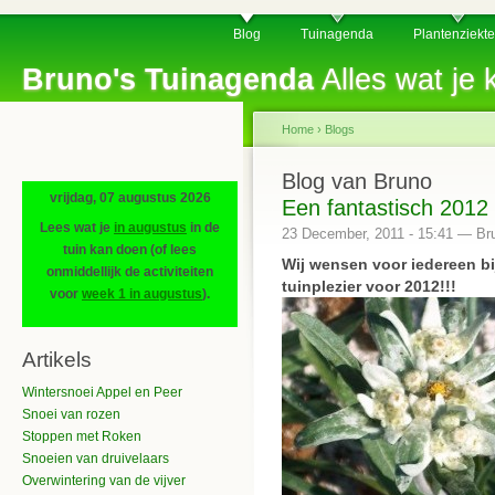
Blog
Tuinagenda
Plantenziekt
Bruno's Tuinagenda
Alles wat je k
Home
›
Blogs
Blog van Bruno
vrijdag, 07 augustus 2026
Een fantastisch 2012
Lees wat je
in augustus
in de
23 December, 2011 - 15:41 — Br
tuin kan doen (of lees
Wij wensen voor iedereen bij
onmiddellijk de activiteiten
tuinplezier voor 2012!!!
voor
week 1 in augustus
).
Artikels
Wintersnoei Appel en Peer
Snoei van rozen
Stoppen met Roken
Snoeien van druivelaars
Overwintering van de vijver