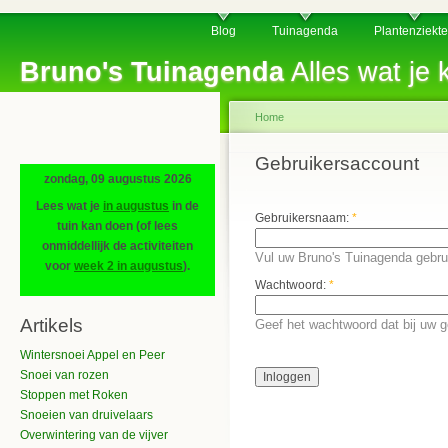
Blog
Tuinagenda
Plantenziekt
Bruno's Tuinagenda
Alles wat je k
Home
Gebruikersaccount
zondag, 09 augustus 2026
Lees wat je
in augustus
in de
Gebruikersnaam:
*
tuin kan doen (of lees
onmiddellijk de activiteiten
Vul uw Bruno's Tuinagenda gebru
voor
week 2 in augustus
).
Wachtwoord:
*
Artikels
Geef het wachtwoord dat bij uw 
Wintersnoei Appel en Peer
Snoei van rozen
Stoppen met Roken
Snoeien van druivelaars
Overwintering van de vijver