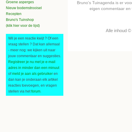
Groene asperges
Bruno's Tuinagenda is er voor 
Nieuw bodemstrooisel
eigen commentaar en 
Recepten
Bruno's Tuinshop
(klik hier voor de lijst)
Alle inhoud 
Wil je een reactie kwijt ? Of een
vraag stellen ? Dat kan allemaal
- meer nog: we kijken uit naar
jouw commentaar en suggesties.
Registreer je nu met je e-mail
adres in minder dan een minuut
of
meld je aan als gebruiker
en
dan kan je onderaan elk artikel
reacties toevoegen, en vragen
stellen via het
forum
.