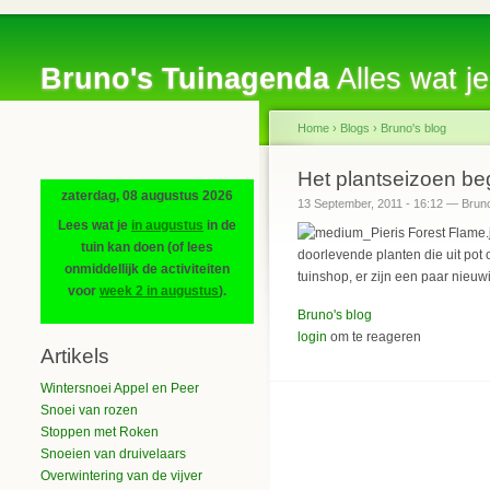
Bruno's Tuinagenda
Alles wat je
Home
›
Blogs
›
Bruno's blog
Het plantseizoen be
zaterdag, 08 augustus 2026
13 September, 2011 - 16:12 — Brun
Lees wat je
in augustus
in de
tuin kan doen (of lees
doorlevende planten die uit pot 
onmiddellijk de activiteiten
tuinshop, er zijn een paar nieu
voor
week 2 in augustus
).
Bruno's blog
login
om te reageren
Artikels
Wintersnoei Appel en Peer
Snoei van rozen
Stoppen met Roken
Snoeien van druivelaars
Overwintering van de vijver