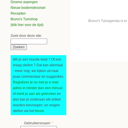
Groene asperges
Nieuw bodemstrooisel
Recepten
Bruno's Tuinshop
Bruno's Tuinagenda is er
(klik hier voor de lijst)
Zoek door deze site:
Wil je een reactie kwijt ? Of een
vraag stellen ? Dat kan allemaal
- meer nog: we kijken uit naar
jouw commentaar en suggesties.
Registreer je nu met je e-mail
adres in minder dan een minuut
of
meld je aan als gebruiker
en
dan kan je onderaan elk artikel
reacties toevoegen, en vragen
stellen via het
forum
.
Gebruikersnaam:
*