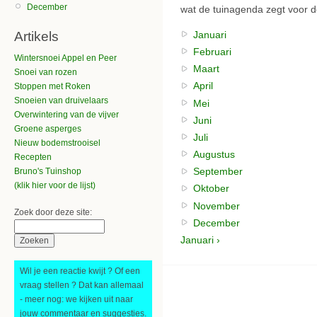
December
wat de tuinagenda zegt voor 
Januari
Artikels
Februari
Wintersnoei Appel en Peer
Maart
Snoei van rozen
April
Stoppen met Roken
Snoeien van druivelaars
Mei
Overwintering van de vijver
Juni
Groene asperges
Juli
Nieuw bodemstrooisel
Augustus
Recepten
September
Bruno's Tuinshop
(klik hier voor de lijst)
Oktober
November
Zoek door deze site:
December
Januari ›
Wil je een reactie kwijt ? Of een
vraag stellen ? Dat kan allemaal
- meer nog: we kijken uit naar
jouw commentaar en suggesties.