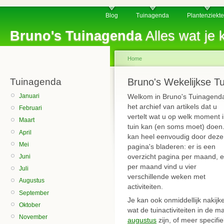
Blog
Tuinagenda
Plantenziekt
Bruno's Tuinagenda
Alles wat je k
Home
Tuinagenda
Bruno's Wekelijkse T
Januari
Welkom in Bruno's Tuinagenda
het archief van artikels dat u
Februari
vertelt wat u op welk moment 
Maart
tuin kan (en soms moet) doen
April
kan heel eenvoudig door deze
Mei
pagina's bladeren: er is een
overzicht pagina per maand, 
Juni
per maand vind u vier
Juli
verschillende weken met
Augustus
activiteiten.
September
Je kan ook onmiddellijk nakijk
Oktober
wat de tuinactiviteiten in de 
November
augustus
zijn, of meer specifie