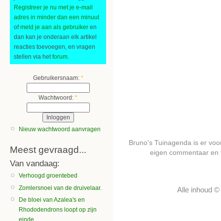
Registreer je nu met je e-mail
adres in minder dan een minuut
of
meld je aan als gebruiker
en
dan kan je onderaan elk artikel
reacties toevoegen, en vragen
stellen via het
forum
.
Gebruikersnaam:
*
Wachtwoord:
*
Nieuw wachtwoord aanvragen
Bruno's Tuinagenda is er voor 
Meest gevraagd...
eigen commentaar en 
Van vandaag:
Verhoogd groentebed
Zomlersnoei van de druivelaar.
Alle inhoud 
De bloei van Azalea's en
Rhododendrons loopt op zijn
einde.