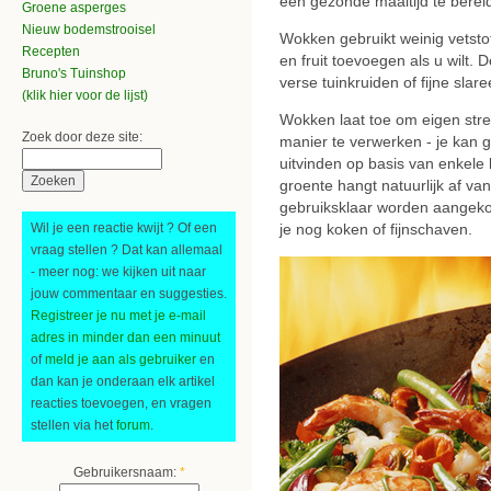
een gezonde maaltijd te berei
Groene asperges
Nieuw bodemstrooisel
Wokken gebruikt weinig vetstof
Recepten
en fruit toevoegen als u wilt
Bruno's Tuinshop
verse tuinkruiden of fijne slare
(klik hier voor de lijst)
Wokken laat toe om eigen st
Zoek door deze site:
manier te verwerken - je kan g
uitvinden op basis van enkele
groente hangt natuurlijk af v
gebruiksklaar worden aangek
Wil je een reactie kwijt ? Of een
je nog koken of fijnschaven.
vraag stellen ? Dat kan allemaal
- meer nog: we kijken uit naar
jouw commentaar en suggesties.
Registreer je nu met je e-mail
adres in minder dan een minuut
of
meld je aan als gebruiker
en
dan kan je onderaan elk artikel
reacties toevoegen, en vragen
stellen via het
forum
.
Gebruikersnaam:
*