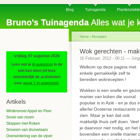
Blog
Tuinagenda
Plantenziekt
Bruno's Tuinagenda
Alles wat je k
Home
›
Recepten
Wok gerechten - makk
vrijdag, 07 augustus 2026
16 Februari, 2012 - 00:11 — Jürg
Lees wat je
in augustus
in de
Welkom op deze pagina met
tuin kan doen (of lees
enkele gemakkelijk zelf te
onmiddellijk de activiteiten
bereiden wokrecepten !
voor
week 1 in augustus
).
Wokken is een snelle en gezo
manier van koken die vooral
Artikels
populair is in Azië - en je dus i
allerlei Oosterse restaurants z
Wintersnoei Appel en Peer
zien. Maar je kan dat ook
Snoei van rozen
makkelijk thuis zelf doen. Veel
Stoppen met Roken
je daarvoor niet nodig, en het 
Snoeien van druivelaars
bovendien een snelle manier
Overwintering van de vijver