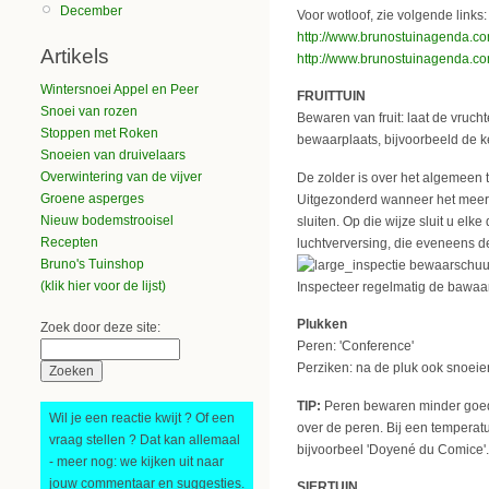
December
Voor wotloof, zie volgende links:
http://www.brunostuinagenda.c
Artikels
http://www.brunostuinagenda.
Wintersnoei Appel en Peer
FRUITTUIN
Snoei van rozen
Bewaren van fruit: laat de vruch
Stoppen met Roken
bewaarplaats, bijvoorbeeld de ke
Snoeien van druivelaars
Overwintering van de vijver
De zolder is over het algemeen 
Groene asperges
Uitgezonderd wanneer het meer d
Nieuw bodemstrooisel
sluiten. Op die wijze sluit u elk
Recepten
luchtverversing, die eveneens 
Bruno's Tuinshop
(klik hier voor de lijst)
Inspecteer regelmatig de bawaar
Plukken
Zoek door deze site:
Peren: 'Conference'
Perziken: na de pluk ook snoe
TIP:
Peren bewaren minder goed 
Wil je een reactie kwijt ? Of een
over de peren. Bij een temperat
vraag stellen ? Dat kan allemaal
bijvoorbeel 'Doyené du Comice'.
- meer nog: we kijken uit naar
jouw commentaar en suggesties.
SIERTUIN