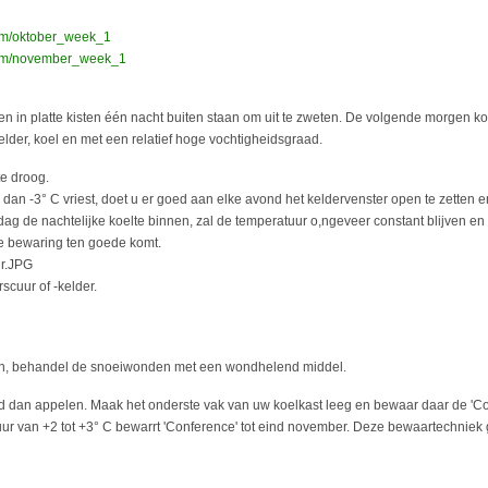
om/oktober_week_1
com/november_week_1
ten in platte kisten één nacht buiten staan om uit te zweten. De volgende morgen k
lder, koel en met een relatief hoge vochtigheidsgraad.
te droog.
an -3° C vriest, doet u er goed aan elke avond het keldervenster open te zetten e
e dag de nachtelijke koelte binnen, zal de temperatuur o,ngeveer constant blijven en
de bewaring ten goede komt.
scuur of -kelder.
ien, behandel de snoeiwonden met een wondhelend middel.
dan appelen. Maak het onderste vak van uw koelkast leeg en bewaar daar de 'Con
uur van +2 tot +3° C bewarrt 'Conference' tot eind november. Deze bewaartechniek 