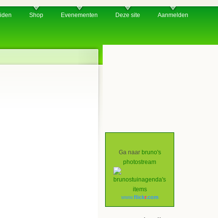
iden
Shop
Evenementen
Deze site
Aanmelden
Ga naar
bruno's
photostream
www.
flick
r
.com