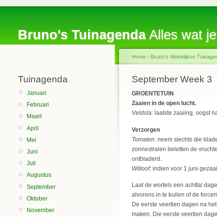
Bruno's Tuinagenda
Alles wat je
Home
›
Bruno's Wekelijkse Tuinage
Tuinagenda
September Week 3
Januari
GROENTETUIN
Zaaien in de open lucht.
Februari
Veldsla:
laatste zaaiing, oogst na
Maart
April
Verzorgen
Tomaten:
neem slechts die blad
Mei
zonnestralen beletten de vruchte
Juni
ontbladerd.
Juli
Witloof:
indien voor 1 juni gezaa
Augustus
Laat de wortels een achttal dag
September
alvorens in te kuilen of de forc
Oktober
De eerste veertien dagen na het
November
maken. Die eerste veertien dag