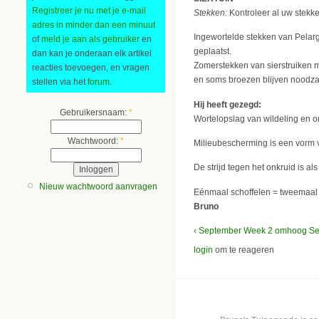
Registreer je nu met je e-mail
Stekken:
Kontroleer al uw stekk
adres in minder dan een minuut
Ingewortelde stekken van Pelar
of
meld je aan als gebruiker
en
geplaatst.
dan kan je onderaan elk artikel
Zomerstekken van sierstruiken m
reacties toevoegen, en vragen
en soms broezen blijven noodzak
stellen via het
forum
.
Hij heeft gezegd:
Gebruikersnaam:
*
Wortelopslag van wildeling en o
Wachtwoord:
*
Milieubescherming is een vorm v
De strijd tegen het onkruid is als
Nieuw wachtwoord aanvragen
Eénmaal schoffelen = tweemaal 
Bruno
‹ September Week 2
omhoog
Se
login
om te reageren