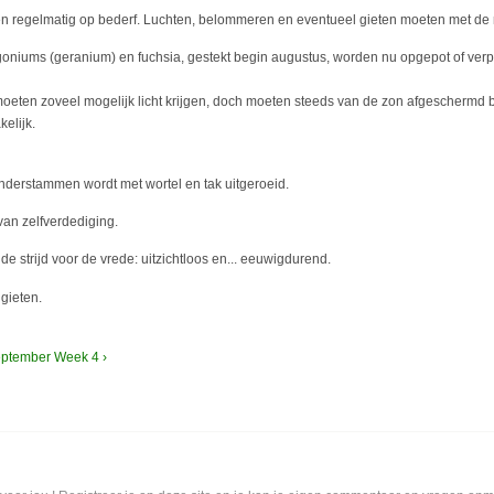
en regelmatig op bederf. Luchten, belommeren en eventueel gieten moeten met de
goniums (geranium) en fuchsia, gestekt begin augustus, worden nu opgepot of ver
oeten zoveel mogelijk licht krijgen, doch moeten steeds van de zon afgeschermd b
elijk.
nderstammen wordt met wortel en tak uitgeroeid.
an zelfverdediging.
 de strijd voor de vrede: uitzichtloos en... eeuwigdurend.
gieten.
ptember Week 4 ›