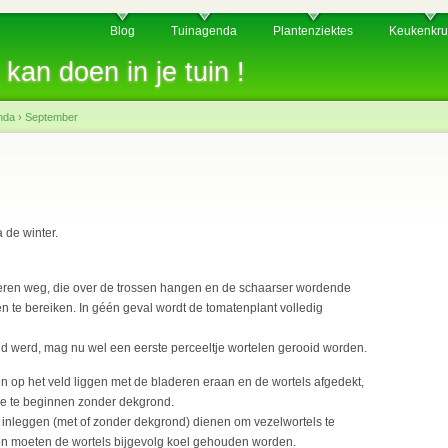
Blog
Tuinagenda
Plantenziektes
Keukenkru
 kan doen in je tuin !
nda
›
September
 de winter.
eren weg, die over de trossen hangen en de schaarser wordende
n te bereiken. In géén geval wordt de tomatenplant volledig
id werd, mag nu wel een eerste perceeltje wortelen gerooid worden.
en op het veld liggen met de bladeren eraan en de wortels afgedekt,
erie te beginnen zonder dekgrond.
 inleggen (met of zonder dekgrond) dienen om vezelwortels te
en moeten de wortels bijgevolg koel gehouden worden.