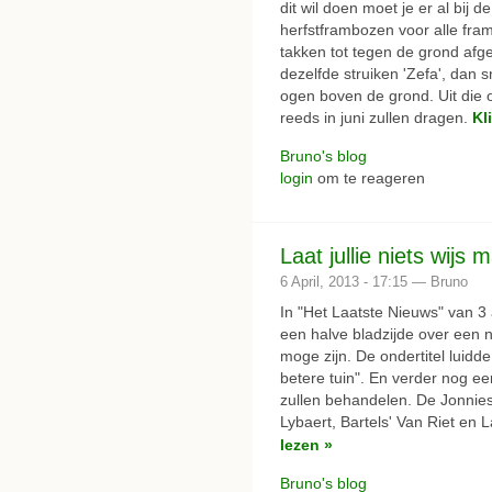
dit wil doen moet je er al bij d
herfstframbozen voor alle fr
takken tot tegen de grond afg
dezelfde struiken 'Zefa', dan s
ogen boven de grond. Uit die 
reeds in juni zullen dragen.
Kl
Bruno's blog
login
om te reageren
Laat jullie niets wijs 
6 April, 2013 - 17:15 — Bruno
In "Het Laatste Nieuws" van 3
een halve bladzijde over een n
moge zijn. De ondertitel luidde
betere tuin". En verder nog ee
zullen behandelen. De Jonnies
Lybaert, Bartels' Van Riet en
lezen »
Bruno's blog