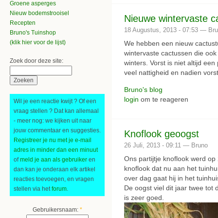
Groene asperges
Nieuw bodemstrooisel
Nieuwe wintervaste c
Recepten
18 Augustus, 2013 - 07:53 — Br
Bruno's Tuinshop
(klik hier voor de lijst)
We hebben een nieuw cactustu
wintervaste cactussen die ook 
Zoek door deze site:
winters. Vorst is niet altijd 
veel nattigheid en nadien vors
Bruno's blog
login
om te reageren
Wil je een reactie kwijt ? Of een
vraag stellen ? Dat kan allemaal
- meer nog: we kijken uit naar
jouw commentaar en suggesties.
Knoflook geoogst
Registreer je nu met je e-mail
26 Juli, 2013 - 09:11 — Bruno
adres in minder dan een minuut
Ons partijtje knoflook werd op
of
meld je aan als gebruiker
en
knoflook dat nu aan het tuinhui
dan kan je onderaan elk artikel
over dag gaat hij in het tuinh
reacties toevoegen, en vragen
De oogst viel dit jaar twee to
stellen via het
forum
.
is zeer goed.
Gebruikersnaam:
*