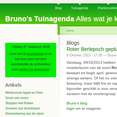
Blog
Tuinagenda
Plantenziekt
Bruno's Tuinagenda
Alles wat je k
Home
Blogs
vrijdag, 07 augustus 2026
Roter Berlepsch gepl
Lees wat je
in augustus
in de
9 Oktober, 2013 - 17:05 — Bruno
tuin kan doen (of lees
Vandaag, 09/10/2013 hebben 
onmiddellijk de activiteiten
moederboom van de soort
Ro
voor
week 1 in augustus
).
bewaart tot begin april, gewoo
strenge winters. Of het nu vries
bewaring, maar blijft fris en s
Artikels
bijzonder geschikt is voor ver
Wintersnoei Appel en Peer
verwant met de soortengroep 
Snoei van rozen
Bruno's blog
Stoppen met Roken
login
om te reageren
Snoeien van druivelaars
Overwintering van de vijver