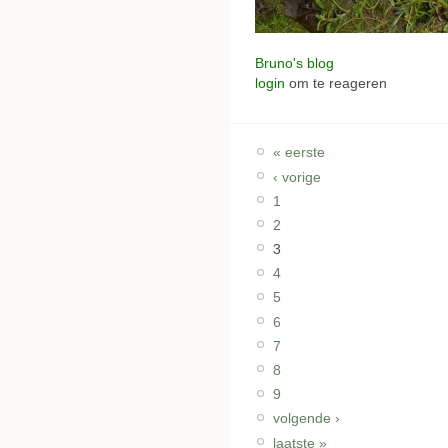
Bruno's blog
login
om te reageren
« eerste
‹ vorige
1
2
3
4
5
6
7
8
9
volgende ›
laatste »