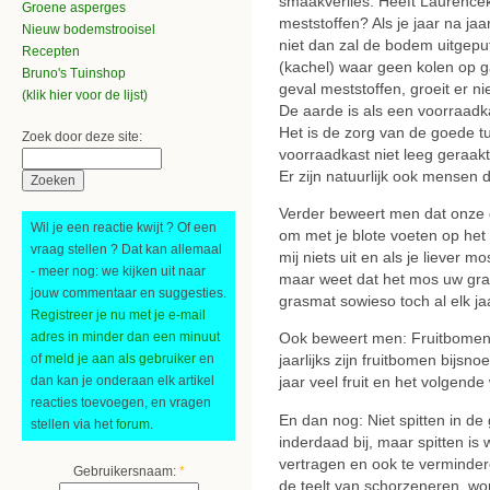
smaakverlies. Heeft Laurence
Groene asperges
meststoffen? Als je jaar na ja
Nieuw bodemstrooisel
niet dan zal de bodem uitgeput
Recepten
(kachel) waar geen kolen op g
Bruno's Tuinshop
geval meststoffen, groeit er n
(klik hier voor de lijst)
De aarde is als een voorraadk
Het is de zorg van de goede tu
Zoek door deze site:
voorraadkast niet leeg geraakt
Er zijn natuurlijk ook mensen d
Verder beweert men dat onze g
Wil je een reactie kwijt ? Of een
om met je blote voeten op het
vraag stellen ? Dat kan allemaal
mij niets uit en als je liever 
- meer nog: we kijken uit naar
maar weet dat het mos uw gras
jouw commentaar en suggesties.
grasmat sowieso toch al elk ja
Registreer je nu met je e-mail
adres in minder dan een minuut
Ook beweert men: Fruitbomen ho
of
meld je aan als gebruiker
en
jaarlijks zijn fruitbomen bijsno
dan kan je onderaan elk artikel
jaar veel fruit en het volgende 
reacties toevoegen, en vragen
En dan nog: Niet spitten in d
stellen via het
forum
.
inderdaad bij, maar spitten is 
vertragen en ook te verminde
Gebruikersnaam:
*
de teelt van schorzeneren, wor