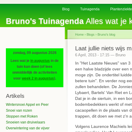
Blog
Tuinagenda
Plantenziekt
Bruno's Tuinagenda
Alles wat je k
Home
›
Blogs
›
Bruno's blog
Laat jullie niets wijs 
zondag, 09 augustus 2026
6 April, 2013 - 17:15 — Bruno
Lees wat je
in augustus
in de
In "Het Laatste Nieuws" van 3
tuin kan doen (of lees
een halve bladzijde over een n
onmiddellijk de activiteiten
moge zijn. De ondertitel luidde
voor
week 2 in augustus
).
betere tuin". En verder nog ee
zullen behandelen. De Jonnies
Lybaert, Bartels' Van Riet en 
Artikels
Dat je in de siertuin, in een b
bodembedekkers werkt of met
Wintersnoei Appel en Peer
cacaopellen in de plaats van 
Snoei van rozen
trappen, dit doen we met z'n al
Stoppen met Roken
Snoeien van druivelaars
Volgens Laurence Machiels lei
Overwintering van de vijver