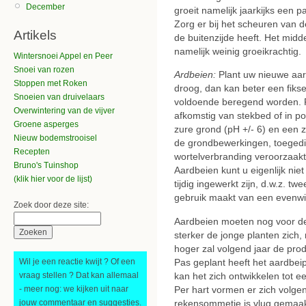
December
groeit namelijk jaarkijks een
Zorg er bij het scheuren van d
Artikels
de buitenzijde heeft. Het midd
namelijk weinig groeikrachtig.
Wintersnoei Appel en Peer
Snoei van rozen
Ardbeien:
Plant uw nieuwe aard
Stoppen met Roken
droog, dan kan beter een fiks
Snoeien van druivelaars
voldoende beregend worden. P
Overwintering van de vijver
afkomstig van stekbed of in po
Groene asperges
zure grond (pH +/- 6) en een 
Nieuw bodemstrooisel
de grondbewerkingen, toegedie
Recepten
wortelverbranding veroorzaakt
Bruno's Tuinshop
Aardbeien kunt u eigenlijk nie
(klik hier voor de lijst)
tijdig ingewerkt zijn, d.w.z. tw
gebruik maakt van een evenwi
Zoek door deze site:
Aardbeien moeten nog voor de
sterker de jonge planten zich,
hoger zal volgend jaar de produ
Wil je een reactie kwijt ? Of een
Pas geplant heeft het aardbeip
vraag stellen ? Dat kan allemaal
kan het zich ontwikkelen tot een
- meer nog: we kijken uit naar
Per hart vormen er zich volge
jouw commentaar en suggesties.
rekensommetje is vlug gemaak