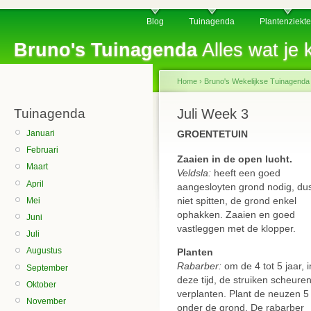
Blog
Tuinagenda
Plantenziekt
Bruno's Tuinagenda
Alles wat je k
Home
›
Bruno's Wekelijkse Tuinagenda
Tuinagenda
Juli Week 3
Januari
GROENTETUIN
Februari
Zaaien in de open lucht.
Maart
Veldsla:
heeft een goed
April
aangesloyten grond nodig, du
niet spitten, de grond enkel
Mei
ophakken. Zaaien en goed
Juni
vastleggen met de klopper.
Juli
Augustus
Planten
Rabarber:
om de 4 tot 5 jaar, i
September
deze tijd, de struiken scheure
Oktober
verplanten. Plant de neuzen 
November
onder de grond. De rabarber