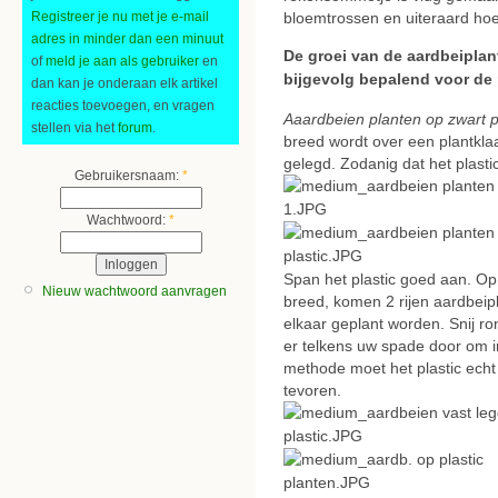
Registreer je nu met je e-mail
bloemtrossen en uiteraard ho
adres in minder dan een minuut
De groei van de aardbeiplant
of
meld je aan als gebruiker
en
bijgevolg bepalend voor de 
dan kan je onderaan elk artikel
reacties toevoegen, en vragen
Aaardbeien planten op zwart pl
stellen via het
forum
.
breed wordt over een plantkla
gelegd. Zodanig dat het plasti
Gebruikersnaam:
*
Wachtwoord:
*
Span het plastic goed aan. Op
Nieuw wachtwoord aanvragen
breed, komen 2 rijen aardbeip
elkaar geplant worden. Snij ron
er telkens uw spade door om in
methode moet het plastic echt 
tevoren.