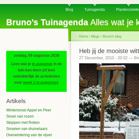
Blog
Tuinagenda
Plantenziekt
Bruno's Tuinagenda
Alles wat je k
Home
›
Blogs
›
Bruno's blog
Heb jij de mooiste wit
zondag, 09 augustus 2026
27 December, 2010 - 20:02 — Br
Lees wat je
in augustus
in de
tuin kan doen (of lees
onmiddellijk de activiteiten
voor
week 2 in augustus
).
Artikels
Wintersnoei Appel en Peer
Snoei van rozen
Stoppen met Roken
Snoeien van druivelaars
Overwintering van de vijver