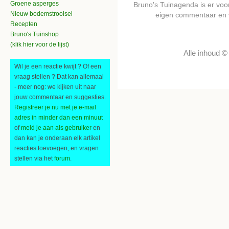
Groene asperges
Bruno's Tuinagenda is er voor 
Nieuw bodemstrooisel
eigen commentaar en 
Recepten
Bruno's Tuinshop
(klik hier voor de lijst)
Alle inhoud 
Wil je een reactie kwijt ? Of een
vraag stellen ? Dat kan allemaal
- meer nog: we kijken uit naar
jouw commentaar en suggesties.
Registreer je nu met je e-mail
adres in minder dan een minuut
of
meld je aan als gebruiker
en
dan kan je onderaan elk artikel
reacties toevoegen, en vragen
stellen via het
forum
.