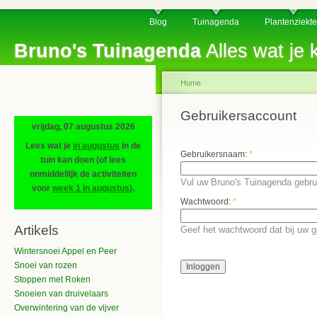
Blog
Tuinagenda
Plantenziekt
Bruno's Tuinagenda
Alles wat je k
Home
Gebruikersaccount
vrijdag, 07 augustus 2026
Lees wat je
in augustus
in de
Gebruikersnaam:
*
tuin kan doen (of lees
onmiddellijk de activiteiten
Vul uw Bruno's Tuinagenda gebru
voor
week 1 in augustus
).
Wachtwoord:
*
Artikels
Geef het wachtwoord dat bij uw 
Wintersnoei Appel en Peer
Snoei van rozen
Stoppen met Roken
Snoeien van druivelaars
Overwintering van de vijver