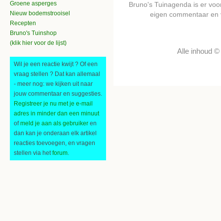
Groene asperges
Bruno's Tuinagenda is er voor 
Nieuw bodemstrooisel
eigen commentaar en 
Recepten
Bruno's Tuinshop
(klik hier voor de lijst)
Alle inhoud 
Wil je een reactie kwijt ? Of een
vraag stellen ? Dat kan allemaal
- meer nog: we kijken uit naar
jouw commentaar en suggesties.
Registreer je nu met je e-mail
adres in minder dan een minuut
of
meld je aan als gebruiker
en
dan kan je onderaan elk artikel
reacties toevoegen, en vragen
stellen via het
forum
.