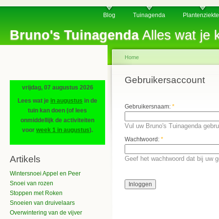
Blog
Tuinagenda
Plantenziekt
Bruno's Tuinagenda
Alles wat je k
Home
Gebruikersaccount
vrijdag, 07 augustus 2026
Lees wat je
in augustus
in de
Gebruikersnaam:
*
tuin kan doen (of lees
onmiddellijk de activiteiten
Vul uw Bruno's Tuinagenda gebru
voor
week 1 in augustus
).
Wachtwoord:
*
Artikels
Geef het wachtwoord dat bij uw 
Wintersnoei Appel en Peer
Snoei van rozen
Stoppen met Roken
Snoeien van druivelaars
Overwintering van de vijver