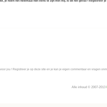
, je hoeft het helemaal niet eens te zijn met mij. Is dit het geval? Registreer je
 voor jou ! Registreer je op deze site en je kan je eigen commentaar en vragen on
Alle inhoud © 2007-2013