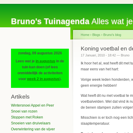
Bruno's Tuinagenda
Alles wat je
Home
›
Blogs
›
Bruno's blog
Koning voetbal en d
zondag, 09 augustus 2026
17 Januari, 2010 - 18:42 — Bruno
Lees wat je
in augustus
in de
Ik hoor het al, wat heeft dit me
tuin kan doen (of lees
maar eens van het hart:
onmiddellijk de activiteiten
voor
week 2 in augustus
).
Vorige week leden honderden, w
geen energie hebben!
Wat heeft dit nu met voetbal te
Artikels
voetbalvelden. Wel dat vind ik 
Wintersnoei Appel en Peer
de benen stampen zullen volgen
Snoei van rozen
Stoppen met Roken
Misschien is er toch nog een li
Snoeien van druivelaars
slaaptemperatuur.
Overwintering van de vijver