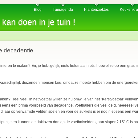
Blog
Tuinagenda
Plantenziektes
Keukenkru
 kan doen in je tuin !
e decadentie
t tuinieren te maken? En, je hebt gelijk, niets helemaal niets, hoewel ze op een gra
aarschijnlijk duizenden mensen kou, omdat ze moeite hebben om de energiereken
 maken? Heel veel, in het voetbal willen ze nu omwille van het "Kerstvoetbal" veld
nu eens een prima voorbeeld van decadentie. Voetballers die veel geld, heeeeeel v
d jaar op verwarmde velden spelen en voor de sukkels is er nog niet eens een wa
chtpuntje en kunnen de daklozen dan op de voetbalvelden gaan slapen? 15° C is na