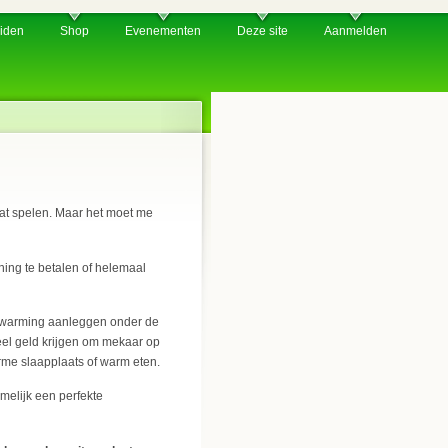
iden
Shop
Evenementen
Deze site
Aanmelden
smat spelen. Maar het moet me
ing te betalen of helemaal
verwarming aanleggen onder de
eel geld krijgen om mekaar op
rme slaapplaats of warm eten.
melijk een perfekte