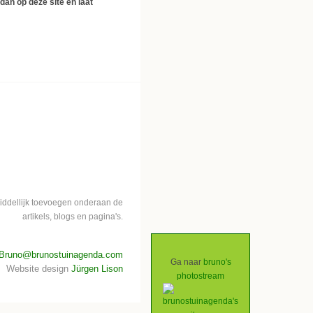
 dan op deze site en laat
middellijk toevoegen onderaan de
artikels, blogs en pagina's.
Bruno@brunostuinagenda.com
Ga naar
bruno's
Website design
Jürgen Lison
photostream