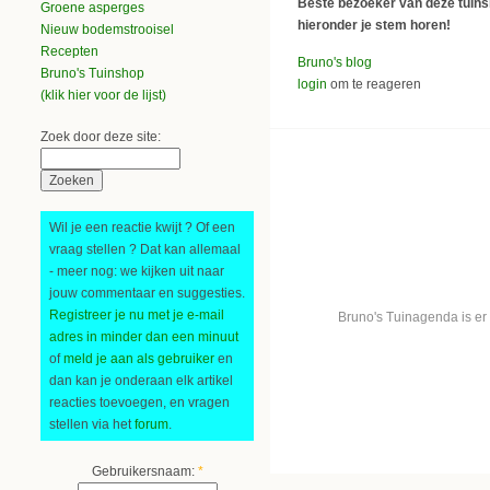
Beste bezoeker van deze tuinsite
Groene asperges
hieronder je stem horen!
Nieuw bodemstrooisel
Recepten
Bruno's blog
Bruno's Tuinshop
login
om te reageren
(klik hier voor de lijst)
Zoek door deze site:
Wil je een reactie kwijt ? Of een
vraag stellen ? Dat kan allemaal
- meer nog: we kijken uit naar
jouw commentaar en suggesties.
Registreer je nu met je e-mail
Bruno's Tuinagenda is er
adres in minder dan een minuut
of
meld je aan als gebruiker
en
dan kan je onderaan elk artikel
reacties toevoegen, en vragen
stellen via het
forum
.
Gebruikersnaam:
*