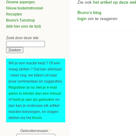
Zie ook
het artikel op deze we
Groene asperges
Nieuw bodemstrooisel
Bruno's blog
Recepten
login
om te reageren
Bruno's Tuinshop
(klik hier voor de lijst)
Zoek door deze site:
Wil je een reactie kwijt ? Of een
vraag stellen ? Dat kan allemaal
- meer nog: we kijken uit naar
jouw commentaar en suggesties.
Registreer je nu met je e-mail
adres in minder dan een minuut
of
meld je aan als gebruiker
en
dan kan je onderaan elk artikel
reacties toevoegen, en vragen
stellen via het
forum
.
Gebruikersnaam:
*