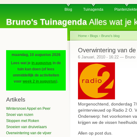
Blog
Tuinagenda
Plantenziekt
Bruno's Tuinagenda
Alles wat je k
Home
›
Blogs
›
Bruno's blog
Overwintering van de 
maandag, 10 augustus 2026
6 Januari, 2010 - 16:22 — Bruno
Lees wat je
in augustus
in de
tuin kan doen (of lees
onmiddellijk de activiteiten
voor
week 2 in augustus
).
Artikels
Morgenochtend, donderdag 7/
Wintersnoei Appel en Peer
geïntervieuwd op Radio 2 O. V
Snoei van rozen
Onderwerp: het voorkomen van
Stoppen met Roken
krijgen we de vissen heelhuids
Snoeien van druivelaars
Allen op post dus.
Overwintering van de vijver