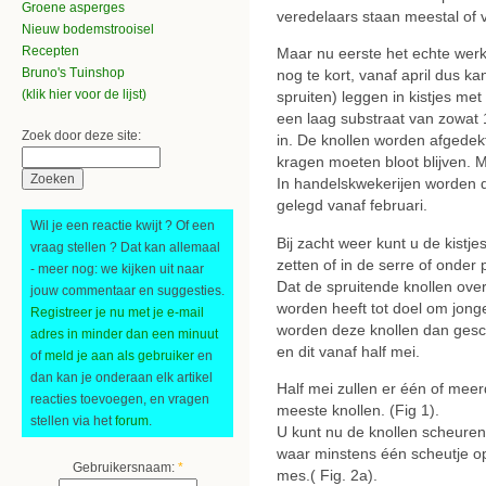
Groene asperges
veredelaars staan meestal of vr
Nieuw bodemstrooisel
Recepten
Maar nu eerste het echte werk.
Bruno's Tuinshop
nog te kort, vanaf april dus ka
(klik hier voor de lijst)
spruiten) leggen in kistjes met
een laag substraat van zowat 1
Zoek door deze site:
in. De knollen worden afgede
kragen moeten bloot blijven. 
In handelskwekerijen worden d
gelegd vanaf februari.
Wil je een reactie kwijt ? Of een
Bij zacht weer kunt u de kistj
vraag stellen ? Dat kan allemaal
zetten of in de serre of onder
- meer nog: we kijken uit naar
Dat de spruitende knollen ove
jouw commentaar en suggesties.
worden heeft tot doel om jong
Registreer je nu met je e-mail
worden deze knollen dan gesc
adres in minder dan een minuut
en dit vanaf half mei.
of
meld je aan als gebruiker
en
dan kan je onderaan elk artikel
Half mei zullen er één of mee
reacties toevoegen, en vragen
meeste knollen. (Fig 1).
stellen via het
forum
.
U kunt nu de knollen scheuren
waar minstens één scheutje op
Gebruikersnaam:
*
mes.( Fig. 2a).