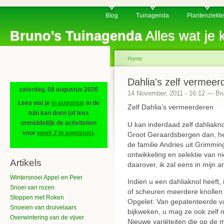
Blog
Tuinagenda
Plantenziekt
Bruno's Tuinagenda
Alles wat je k
Home
Dahlia's zelf vermeer
zaterdag, 08 augustus 2026
14 November, 2011 - 16:12 — Br
Lees wat je
in augustus
in de
Zelf Dahlia’s vermeerderen
tuin kan doen (of lees
onmiddellijk de activiteiten
U kan inderdaad zelf dahliakn
voor
week 2 in augustus
).
Groot Geraardsbergen dan, he
de familie Andries uit Grimmin
ontwikkeling en selektie van n
Artikels
daarover, ik zal eens in mijn a
Wintersnoei Appel en Peer
Indien u een dahliaknol heeft, 
Snoei van rozen
of scheuren meerdere knollen
Stoppen met Roken
Opgelet: Van gepatenteerde va
Snoeien van druivelaars
bijkweken, u mag ze ook zelf 
Overwintering van de vijver
Nieuwe variëteiten die op de 