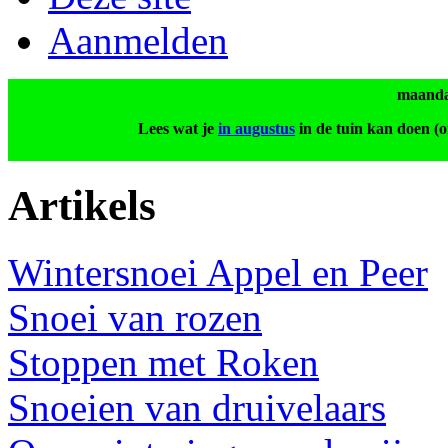
Aanmelden
maanda
Lees wat je
in augustus
in de tuin kan doen (of
Artikels
Wintersnoei Appel en Peer
Snoei van rozen
Stoppen met Roken
Snoeien van druivelaars