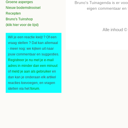
Groene asperges
Bruno's Tuinagenda is er voor 
Nieuw bodemstrooisel
eigen commentaar en 
Recepten
Bruno's Tuinshop
(klik hier voor de lijst)
Alle inhoud 
Wil je een reactie kwijt ? Of een
vraag stellen ? Dat kan allemaal
- meer nog: we kijken uit naar
jouw commentaar en suggesties.
Registreer je nu met je e-mail
adres in minder dan een minuut
of
meld je aan als gebruiker
en
dan kan je onderaan elk artikel
reacties toevoegen, en vragen
stellen via het
forum
.