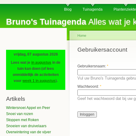
Blog
Tuinagenda
Plantenziekt
Bruno's Tuinagenda
Alles wat je k
Home
Gebruikersaccount
vrijdag, 07 augustus 2026
Lees wat je
in augustus
in de
Gebruikersnaam:
*
tuin kan doen (of lees
onmiddellijk de activiteiten
Vul uw Bruno's Tuinagenda gebru
voor
week 1 in augustus
).
Wachtwoord:
*
Artikels
Geef het wachtwoord dat bij uw 
Wintersnoei Appel en Peer
Snoei van rozen
Stoppen met Roken
Snoeien van druivelaars
Overwintering van de vijver