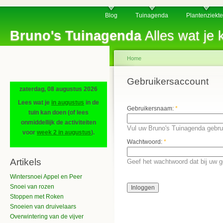
Blog
Tuinagenda
Plantenziekt
Bruno's Tuinagenda
Alles wat je k
Home
Gebruikersaccount
zaterdag, 08 augustus 2026
Lees wat je
in augustus
in de
Gebruikersnaam:
*
tuin kan doen (of lees
onmiddellijk de activiteiten
Vul uw Bruno's Tuinagenda gebru
voor
week 2 in augustus
).
Wachtwoord:
*
Artikels
Geef het wachtwoord dat bij uw 
Wintersnoei Appel en Peer
Snoei van rozen
Stoppen met Roken
Snoeien van druivelaars
Overwintering van de vijver