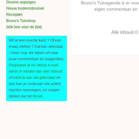
Groene asperges
Bruno's Tuinagenda is er voor 
Nieuw bodemstrooisel
eigen commentaar en 
Recepten
Bruno's Tuinshop
(klik hier voor de lijst)
Alle inhoud 
Wil je een reactie kwijt ? Of een
vraag stellen ? Dat kan allemaal
- meer nog: we kijken uit naar
jouw commentaar en suggesties.
Registreer je nu met je e-mail
adres in minder dan een minuut
of
meld je aan als gebruiker
en
dan kan je onderaan elk artikel
reacties toevoegen, en vragen
stellen via het
forum
.